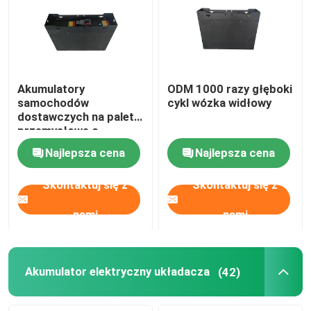
Akumulatory
ODM 1000 razy głęboki
samochodów
cykl wózka widłowy
dostawczych na palety
przemysłowe o
pojemności 190Ah
Najlepsza cena
Najlepsza cena
Akumulatory
samochodów
Skontaktuj się z
Skontaktuj się z
dostawczych na palety
elektryczne 50kg
nami
nami
Akumulator elektryczny układacza
(42)