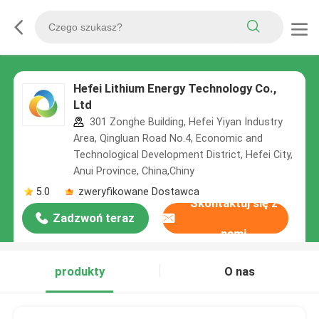
Hefei Lithium Energy Technology Co.,
Ltd
301 Zonghe Building, Hefei Yiyan Industry
Area, Qingluan Road No.4, Economic and
Technological Development District, Hefei City,
Anui Province, China,Chiny
5.0
zweryfikowane Dostawca
Skontaktuj się z
Zadzwoń teraz
nami
produkty
O nas