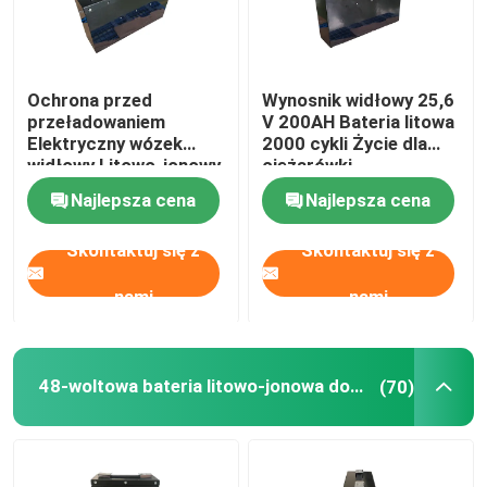
Ochrona przed
Wynosnik widłowy 25,6
przeładowaniem
V 200AH Bateria litowa
Elektryczny wózek
2000 cykli Życie dla
widłowy Litowo-jonowy
ciężarówki
akumulator 25,6V
Najlepsza cena
Najlepsza cena
272AH
Skontaktuj się z
Skontaktuj się z
nami
nami
48-woltowa bateria litowo-jonowa do wózka widłowego
(70)