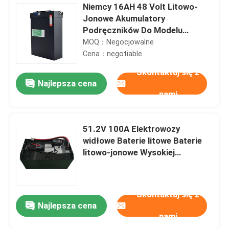
Niemcy 16AH 48 Volt Litowo-
Jonowe Akumulatory
Podręczników Do Modelu
CBD15J-LI
MOQ：Negocjowalne
Cena：negotiable
Skontaktuj się z
Najlepsza cena
nami
51.2V 100A Elektrowozy
widłowe Baterie litowe Baterie
litowo-jonowe Wysokiej
wydajności
Skontaktuj się z
Najlepsza cena
nami