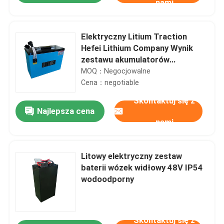
nami
Elektryczny Litium Traction
Hefei Lithium Company Wynik
zestawu akumulatorów
300x125x120mm 48V 25AH
MOQ：Negocjowalne
Cena：negotiable
Skontaktuj się z
Najlepsza cena
nami
Litowy elektryczny zestaw
baterii wózek widłowy 48V IP54
wodoodporny
Skontaktuj się z