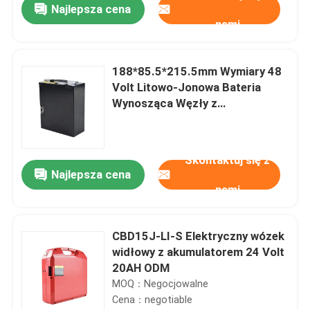
Najlepsza cena
nami
188*85.5*215.5mm Wymiary 48
Volt Litowo-Jonowa Bateria
Wynosząca Węzły z
Pojemnością 10AH
Skontaktuj się z
Najlepsza cena
nami
Dom
CBD15J-LI-S Elektryczny wózek
widłowy z akumulatorem 24 Volt
Produkty
20AH ODM
MOQ：Negocjowalne
Cena：negotiable
O nas