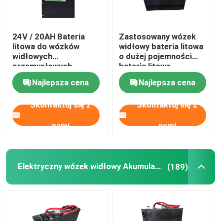
24V / 20AH Bateria
Zastosowany wózek
litowa do wózków
widłowy bateria litowa
widłowych
o dużej pojemności
przemysłowych
bateria litowa
197*74*260mm
ciężarówki 400Ah
Najlepsza cena
Najlepsza cena
Wymiary
Skontaktuj się z
Skontaktuj się z
nami
nami
Elektryczny wózek widłowy Akumulator litowo-jonowy
(189)