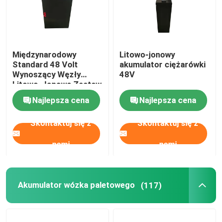
Międzynarodowy
Litowo-jonowy
Standard 48 Volt
akumulator ciężarówki
Wynoszący Węzły
48V
Litowo-Jonowe Zestaw
Akumulacji Dostawcy
Najlepsza cena
Najlepsza cena
51.2V 12AH
Skontaktuj się z
Skontaktuj się z
nami
nami
Akumulator wózka paletowego
(117)