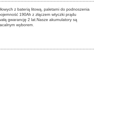
owych z baterią litową, paletami do podnoszenia
ą pojemność 190Ah z złączem wtyczki prądu
wałą gwarancję 2 lat.Nasze akumulatory są
płacalnym wyborem.