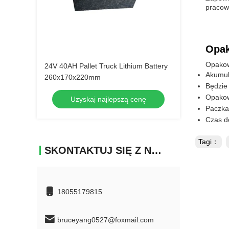
pracow
Opak
Opakowa
24V 40AH Pallet Truck Lithium Battery
Akumul
260x170x220mm
Będzie
Opakow
Uzyskaj najlepszą cenę
Paczka 
Czas d
Tagi：
SKONTAKTUJ SIĘ Z NAMI
18055179815
bruceyang0527@foxmail.com