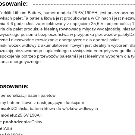
osowanie:
orklift Lithium Battery, numer modelu 25.6V,190AH, jest przeznaczony
wkach palet.Ta bateria litowa jest produkowana w Chinach i jest niez
nia 4-6 godzinJest zaprojektowany z napięciem 25,6 V i pojemnością 1
eria dla palet produkuje idealną równowagę między wydajnością, nieza
 wysokiego poziomu bezpieczeństwa w przypadku przewozów paletyDzię
zne i niezawodne rozwiązanie energetyczne dla operacji palet.
iński wózek widłowy z akumulatorem litowym jest idealnym wyborem dla
 szukają niezawodnego i opłacalnego rozwiązania energetycznego dla 
aspokojenia potrzeb przewozów paletami i jest idealnym wyborem dla t
zania energetycznego.
osowanie:
personalizacji baterii paletów
my baterie litowe z następującymi funkcjami:
marki:
Chińska bateria litowa do wózków widłowych
 modelu:
25.6V,190AH
e pochodzenia:
Chiny
ł:
ABS