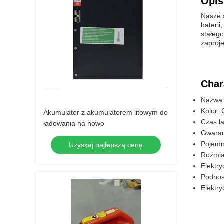
Opis
Nasze 
bateri
stałego
zaproj
Char
Nazwa 
Kolor:
Akumulator z akumulatorem litowym do
Czas ł
ładowania na nowo
Gwaranc
Pojemn
Uzyskaj najlepszą cenę
Rozmi
Elektry
Podnosz
Elektry