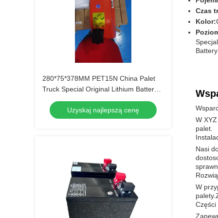
Pojem
Czas t
Kolor:
Pozio
Specjal
Batter
280*75*378MM PET15N China Palet
Truck Special Original Lithium Battery
Wspa
24V 36AH
Wsparc
Uzyskaj najlepszą cenę
W XYZ 
palet.
Instala
Nasi d
dostoso
sprawn
Rozwią
W przy
palety.
Części
Zapewn