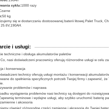
ność:
190Ah
rwania cyklu:
1000 razy
Czarne
m:
50 kg
izujemy się w dostarczaniu dostosowanej baterii litowej Palet Truck, Chin
y 25.6V,190AH.
rcie i usługi:
ie techniczne i obsługa akumulatorów paletów
Co, nasi doświadczeni pracownicy oferują różnorodne usługi w celu z
cja i konserwacja
oświadczeni technicy oferują usługi montażu i konserwacji akumulator
wane do spełnienia specyficznych potrzeb Twojej firmy i zapewnić, że 
ie.
zywanie problemów i naprawa
padku wystąpienia problemów nasi technicy są dostępni do rozwiązyw
Zapewnią terminowe i wydajne usługi, aby szybko uruchomić baterię pal
 zamienne i akcesoria
iamy również różnorodne części zamienne i akcesoria do Twojej bateri