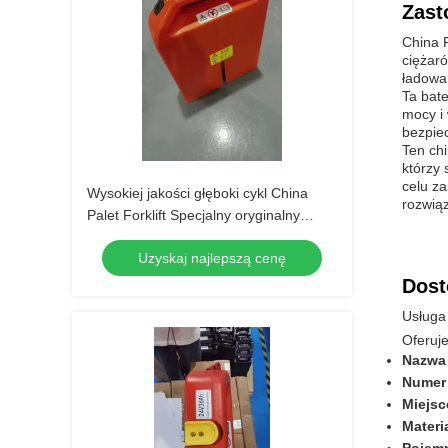
Zast
China F
ciężaró
ładowa
Ta bat
mocy i
bezpiec
Ten ch
którzy
celu z
Wysokiej jakości głęboki cykl China
rozwią
Palet Forklift Specjalny oryginalny
akumulator litowy 24V 36AH dla
Uzyskaj najlepszą cenę
PET15N Palet Forklift
Dost
Usługa 
Oferuje
Nazwa 
Numer
Miejsc
Materia