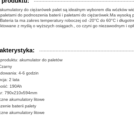
 produktu:
akumulatory do ciężarówek palet są idealnym wyborem dla wózków widł
i, paletami do podnoszenia baterii i paletami do ciężarówek.Ma wysok
Bateria ta ma zakres temperatury roboczej od -20°C do 60°C i długotr
ektowane z myślą o wyższych osiągach., co czyni go niezawodnym i o
akterystyka:
produktu: akumulator do paletów
 Czarny
adowania: 4-6 godzin
ja: 2 lata
ość: 190Ah
ar: 790x210x594mm
czne akumulatory litowe
enie baterii palety
czne akumulatory litowe