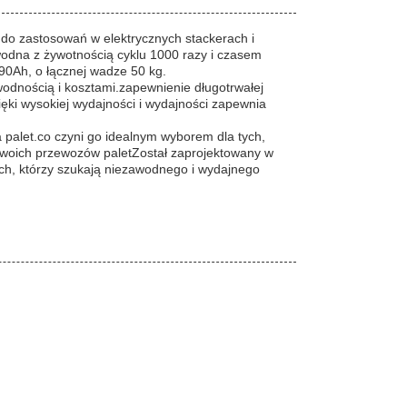
 do zastosowań w elektrycznych stackerach i
awodna z żywotnością cyklu 1000 razy i czasem
90Ah, o łącznej wadze 50 kg.
wodnością i kosztami.zapewnienie długotrwałej
ki wysokiej wydajności i wydajności zapewnia
 palet.co czyni go idealnym wyborem dla tych,
swoich przewozów paletZostał zaprojektowany w
ych, którzy szukają niezawodnego i wydajnego