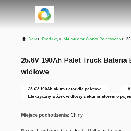
Dom
>
Produkty
>
Akumulator Wózka Paletowego
>
25
25.6V 190Ah Palet Truck Bateria 
widłowe
25.6V 190Ah akumulator dla paletów
A
Elektryczny wózek widłowy z akumulatorem o poj
Miejsce pochodzenia:
Chiny
Nazwa handlowa:
China Forklift Lithium Battery