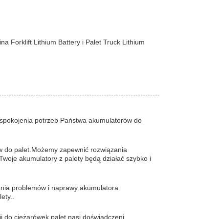
a Forklift Lithium Battery i Palet Truck Lithium
aspokojenia potrzeb Państwa akumulatorów do
ów do palet.Możemy zapewnić rozwiązania
Twoje akumulatory z palety będą działać szybko i
ania problemów i naprawy akumulatora
ety..
i do ciężarówek palet.nasi doświadczeni