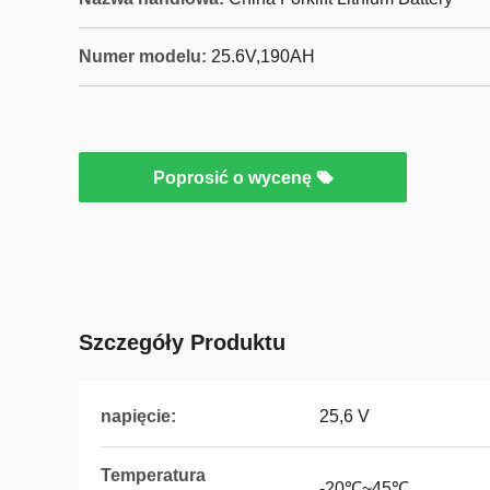
Numer modelu:
25.6V,190AH
Poprosić o wycenę
Szczegóły Produktu
napięcie:
25,6 V
Temperatura
-20℃~45℃