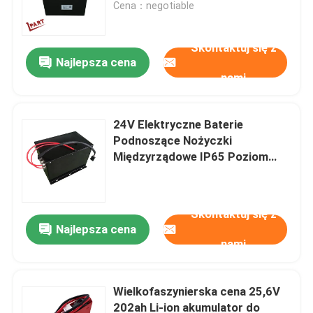
Cena：negotiable
Skontaktuj się z
Najlepsza cena
nami
24V Elektryczne Baterie
Podnoszące Nożyczki
Międzyrządowe IP65 Poziom
ochrony
Skontaktuj się z
Dom
Najlepsza cena
nami
Produkty
Wielkofaszynierska cena 25,6V
202ah Li-ion akumulator do
O nas