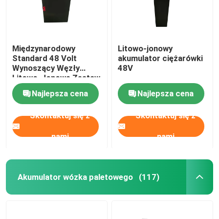
Międzynarodowy
Litowo-jonowy
Standard 48 Volt
akumulator ciężarówki
Wynoszący Węzły
48V
Litowo-Jonowe Zestaw
Akumulacji Dostawcy
Najlepsza cena
Najlepsza cena
51.2V 12AH
Skontaktuj się z
Skontaktuj się z
nami
nami
Akumulator wózka paletowego
(117)