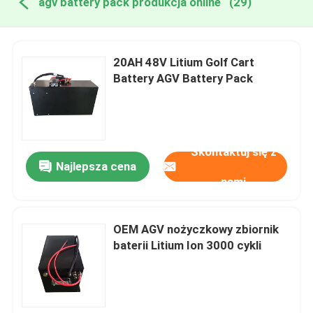
agv battery pack produkcja online
(29)
20AH 48V Litium Golf Cart
Battery AGV Battery Pack
Skontaktuj się z
Najlepsza cena
nami
OEM AGV nożyczkowy zbiornik
baterii Litium Ion 3000 cykli