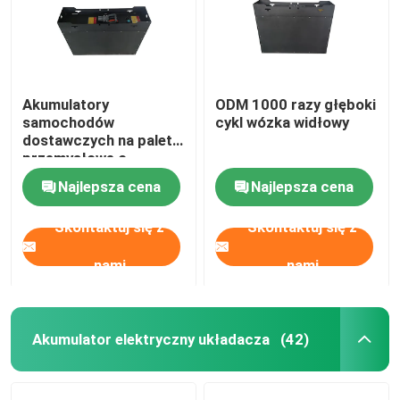
Akumulatory
ODM 1000 razy głęboki
samochodów
cykl wózka widłowy
dostawczych na palety
przemysłowe o
pojemności 190Ah
Najlepsza cena
Najlepsza cena
Akumulatory
samochodów
Skontaktuj się z
Skontaktuj się z
dostawczych na palety
elektryczne 50kg
nami
nami
Akumulator elektryczny układacza
(42)