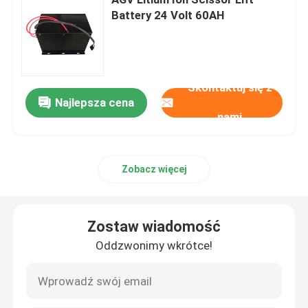
Battery 24 Volt 60AH
Akumulator elektryczny układacza
Akumulator elektrycznego podnośnika paletowego
Skontaktuj się z
Najlepsza cena
nami
Akumulator samochodowy
48V Litowa bateria do wózka golfowego
Zobacz więcej
Bateria ciężarowa
Zostaw wiadomość
Oddzwonimy wkrótce!
Akumulator do podnośnika nożycowego