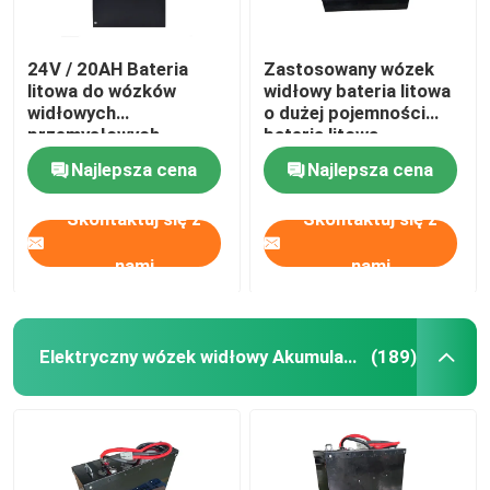
24V / 20AH Bateria
Zastosowany wózek
litowa do wózków
widłowy bateria litowa
widłowych
o dużej pojemności
przemysłowych
bateria litowa
197*74*260mm
ciężarówki 400Ah
Najlepsza cena
Najlepsza cena
Wymiary
Skontaktuj się z
Skontaktuj się z
nami
nami
Elektryczny wózek widłowy Akumulator litowo-jonowy
(189)