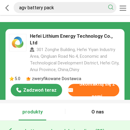
Hefei Lithium Energy Technology Co.,
Ltd
301 Zonghe Building, Hefei Yiyan Industry
Area, Qingluan Road No.4, Economic and
Technological Development District, Hefei City,
Anui Province, China,Chiny
5.0
zweryfikowane Dostawca
Skontaktuj się z
Zadzwoń teraz
nami
produkty
O nas