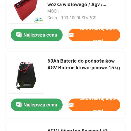
wózka widłowego / Agv /
zamiatacz
MOQ：1
Wycieczka po fabryce
Cena：100-1000USD/PCS
Skontaktuj się z
Najlepsza cena
Kontrola jakości
nami
Poprosić o wycenę
60Ah Baterie do podnośników
AGV Baterie litowo-jonowe 15kg
akumulator litowy do wózków widłowych
Elektryczny wózek widłowy Akumulator litowo-jonowy
Skontaktuj się z
Najlepsza cena
48-woltowa bateria litowo-jonowa do wózka widłowe
nami
Akumulator wózka paletowego
AGV Litium Ion Scissor Lift