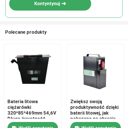
Kontyntynuj
Polecane produkty
Dom
Bateria litowa
Zwiększ swoją
ciężarówki
produktywność dzięki
Produkty
320*85*469mm 54,6V
baterii litowej, jak
Długa żywotność
pokazano na obrazie
O nas
Wyślij zapytanie
Wyślij zapytanie