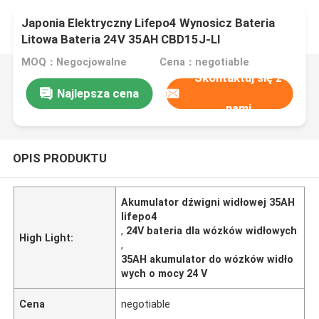
Japonia Elektryczny Lifepo4 Wynosicz Bateria
Litowa Bateria 24V 35AH CBD15J-LI
MOQ：Negocjowalne
Cena：negotiable
Skontaktuj się z
Najlepsza cena
nami
OPIS PRODUKTU
Akumulator dźwigni widłowej 35AH
lifepo4
,
24V bateria dla wózków widłowych
High Light:
,
35AH akumulator do wózków widło
wych o mocy 24 V
Cena
negotiable