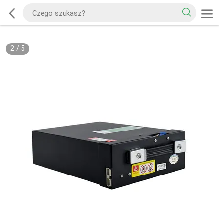
2
/
5