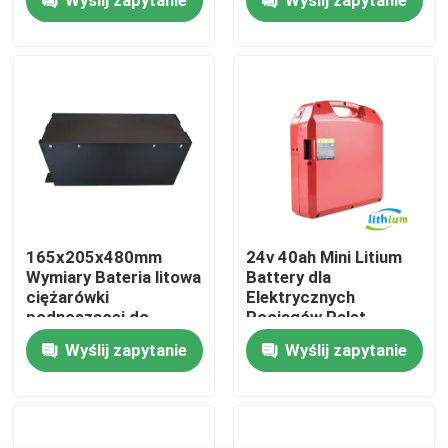
Wycieczka po fabryce
Kontrola jakości
Poprosić o wycenę
akumulator litowy do wózków widłowych
165x205x480mm
24v 40ah Mini Litium
Wymiary Bateria litowa
Battery dla
ciężarówki
Elektrycznych
Elektryczny wózek widłowy Akumulator litowo-jonowy
podnoszącej do
Pociągów Palet
zastosowań ciężkich
Wyślij zapytanie
Wyślij zapytanie
48-woltowa bateria litowo-jonowa do wózka widłowe
Akumulator wózka paletowego