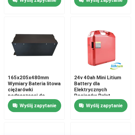
Wycieczka po fabryce
Kontrola jakości
Poprosić o wycenę
akumulator litowy do wózków widłowych
165x205x480mm
24v 40ah Mini Litium
Wymiary Bateria litowa
Battery dla
ciężarówki
Elektrycznych
Elektryczny wózek widłowy Akumulator litowo-jonowy
podnoszącej do
Pociągów Palet
zastosowań ciężkich
Wyślij zapytanie
Wyślij zapytanie
48-woltowa bateria litowo-jonowa do wózka widłowe
Akumulator wózka paletowego