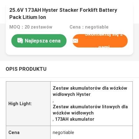
25.6V 173AH Hyster Stacker Forklift Battery
Pack Litium Ion
MOQ：20 zestawów
Cena：negotiable
Skontaktuj się z
Najlepsza cena
nami
OPIS PRODUKTU
Zestaw akumulatorów dla wózków
widłowych Hyster
,
High Light:
Zestaw akumulatorów litowych dla
wózków widłowych
,
173AH akumulator
Cena
negotiable