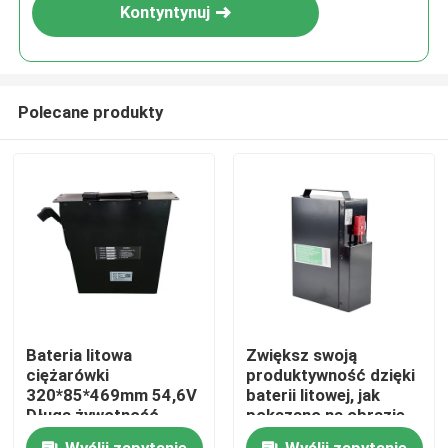
Kontyntynuj
Polecane produkty
Dom
Bateria litowa
Zwiększ swoją
ciężarówki
produktywność dzięki
Produkty
320*85*469mm 54,6V
baterii litowej, jak
Długa żywotność
pokazano na obrazie
O nas
Wyślij zapytanie
Wyślij zapytanie