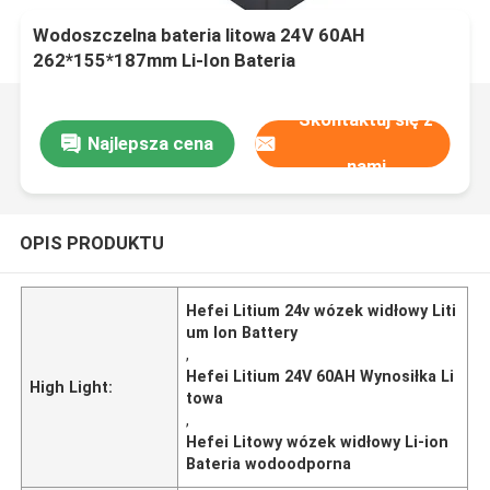
Wodoszczelna bateria litowa 24V 60AH
262*155*187mm Li-Ion Bateria
Skontaktuj się z
Najlepsza cena
nami
OPIS PRODUKTU
Hefei Litium 24v wózek widłowy Liti
um Ion Battery
,
Hefei Litium 24V 60AH Wynosiłka Li
High Light:
towa
,
Hefei Litowy wózek widłowy Li-ion
Bateria wodoodporna