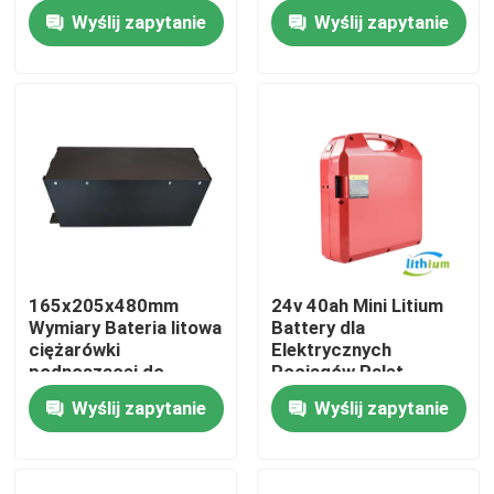
Wyślij zapytanie
Wyślij zapytanie
Wycieczka po fabryce
Kontrola jakości
Poprosić o wycenę
akumulator litowy do wózków widłowych
165x205x480mm
24v 40ah Mini Litium
Wymiary Bateria litowa
Battery dla
Elektryczny wózek widłowy Akumulator litowo-jonowy
ciężarówki
Elektrycznych
podnoszącej do
Pociągów Palet
zastosowań ciężkich
Wyślij zapytanie
Wyślij zapytanie
48-woltowa bateria litowo-jonowa do wózka widłowe
Akumulator wózka paletowego