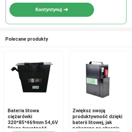
Kontyntynuj
Polecane produkty
Dom
Bateria litowa
Zwiększ swoją
Produkty
ciężarówki
produktywność dzięki
320*85*469mm 54,6V
baterii litowej, jak
Długa żywotność
pokazano na obrazie
O nas