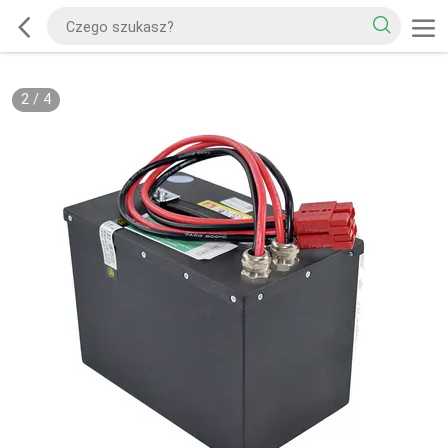
2
/
4