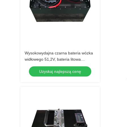
Wysokowydajna czarna bateria wózka
widłowego 51,2V, bateria litowa
LiFePO4
Uzyskaj najlepszą cenę