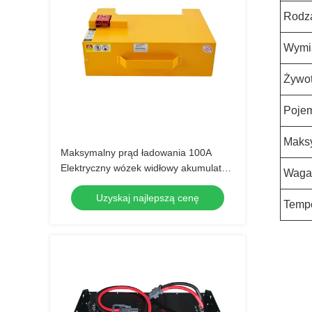
Rodza
Wymi
Żywot
Poje
Maksy
Maksymalny prąd ładowania 100A
Elektryczny wózek widłowy akumulator
Waga
48V napięcie dla optymalnej
Uzyskaj najlepszą cenę
wydajności
Tempe