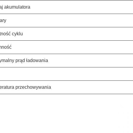
j akumulatora
ary
ność cyklu
mność
malny prąd ładowania
ratura przechowywania