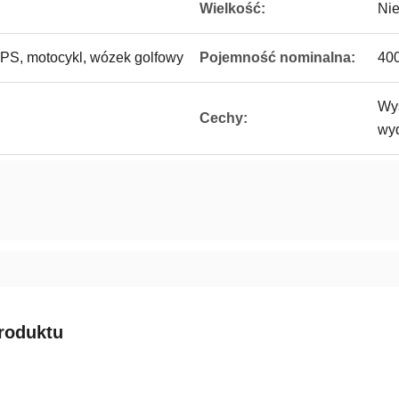
Wielkość:
Ni
PS, motocykl, wózek golfowy
Pojemność nominalna:
400
Wys
Cechy:
wyd
roduktu