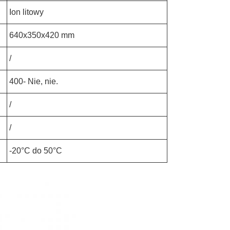
Ion litowy
640x350x420 mm
/
400
- Nie, nie.
/
/
-20°C do 50°C