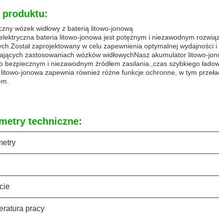
 produktu:
czny wózek widłowy z baterią litowo-jonową
elektryczna bateria litowo-jonowa jest potężnym i niezawodnym rozw
ych.Został zaprojektowany w celu zapewnienia optymalnej wydajności 
jących zastosowaniach wózków widłowychNasz akumulator litowo-jo
go bezpiecznym i niezawodnym źródłem zasilania.,czas szybkiego łado
a litowo-jonowa zapewnia również różne funkcje ochronne, w tym przeł
em.
metry techniczne:
etry
cie
ratura pracy