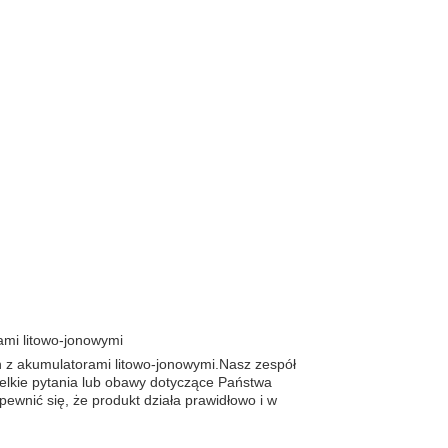
ami litowo-jonowymi
h z akumulatorami litowo-jonowymi.Nasz zespół
elkie pytania lub obawy dotyczące Państwa
pewnić się, że produkt działa prawidłowo i w