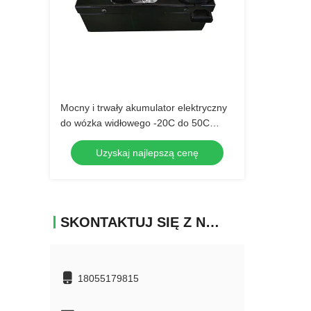
Mocny i trwały akumulator elektryczny
do wózka widłowego -20C do 50C
Maksymalny prąd 100A
Uzyskaj najlepszą cenę
SKONTAKTUJ SIĘ Z NAMI
18055179815