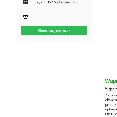
bruceyang0527@foxmail.com
Skontaktuj się teraz
Wspa
Wsparc
Zapewn
eksper
produkt
optyma
Oferuj