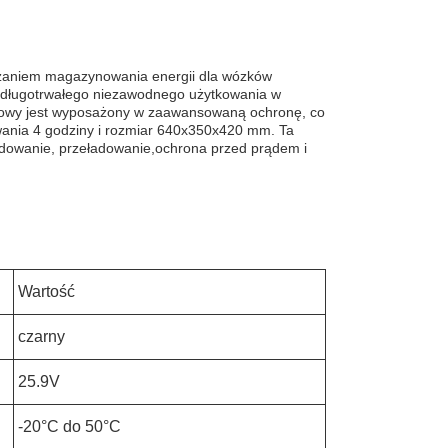
iązaniem magazynowania energii dla wózków
i długotrwałego niezawodnego użytkowania w
nowy jest wyposażony w zaawansowaną ochronę, co
wania 4 godziny i rozmiar 640x350x420 mm. Ta
adowanie, przeładowanie,ochrona przed prądem i
Wartość
czarny
25.9V
-20°C do 50°C