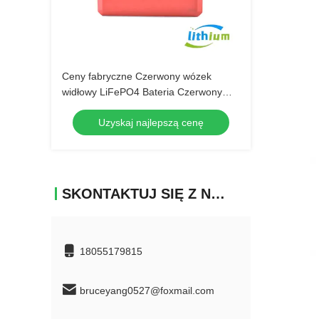
Ceny fabryczne Czerwony wózek
widłowy LiFePO4 Bateria Czerwony
akumulator litowy 24V 40ah
Uzyskaj najlepszą cenę
SKONTAKTUJ SIĘ Z NAMI
18055179815
bruceyang0527@foxmail.com