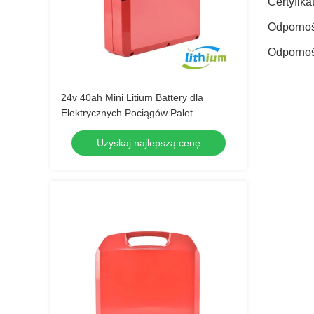
Certyfika
Odporno
Odpornoś
24v 40ah Mini Litium Battery dla
Elektrycznych Pociągów Palet
Uzyskaj najlepszą cenę