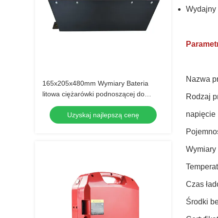
Wydajny
Parametr
Nazwa p
165x205x480mm Wymiary Bateria
litowa ciężarówki podnoszącej do
Rodzaj p
zastosowań ciężkich
napięcie
Uzyskaj najlepszą cenę
Pojemno
Wymiary
Temperat
Czas ład
Środki b