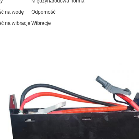
ty
Międzynarodowa norma
ść na wodę
Odporność
ć na wibracje
Wibracje