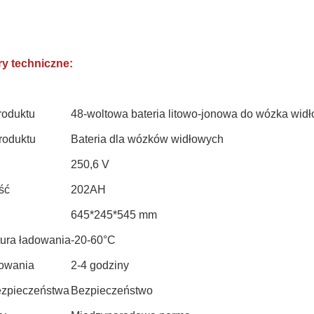
y techniczne:
roduktu
48-woltowa bateria litowo-jonowa do wózka wid
roduktu
Bateria dla wózków widłowych
250,6 V
ść
202AH
645*245*545 mm
ura ładowania
-20-60°C
owania
2-4 godziny
ezpieczeństwa
Bezpieczeństwo