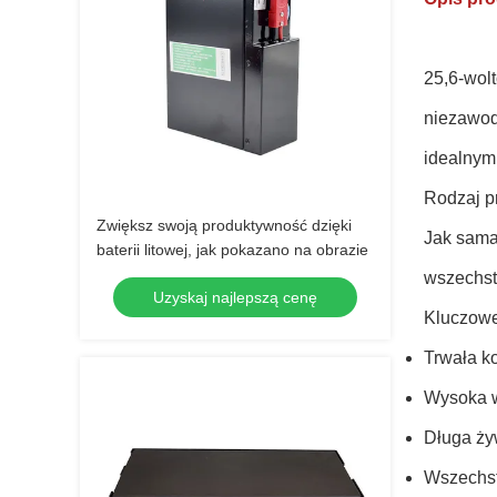
25,6-wol
niezawodn
idealnym
Rodzaj p
Zwiększ swoją produktywność dzięki
Jak sama
baterii litowej, jak pokazano na obrazie
wszechst
Uzyskaj najlepszą cenę
Kluczow
Trwała k
Wysoka 
Długa ży
Wszechs