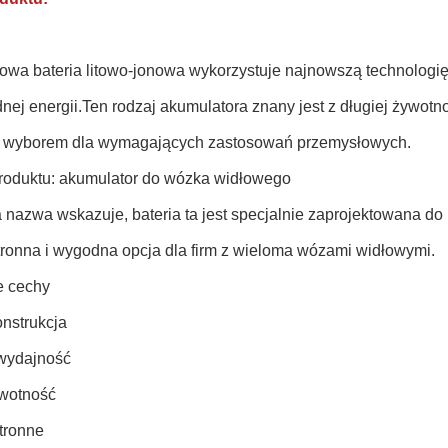
towa bateria litowo-jonowa wykorzystuje najnowszą technologię
ej energii.Ten rodzaj akumulatora znany jest z długiej żywotnoś
 wyborem dla wymagających zastosowań przemysłowych.
roduktu: akumulator do wózka widłowego
 nazwa wskazuje, bateria ta jest specjalnie zaprojektowana do
ronna i wygodna opcja dla firm z wieloma wózami widłowymi.
e cechy
onstrukcja
wydajność
wotność
tronne