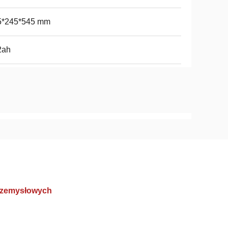
5*245*545 mm
2ah
przemysłowych