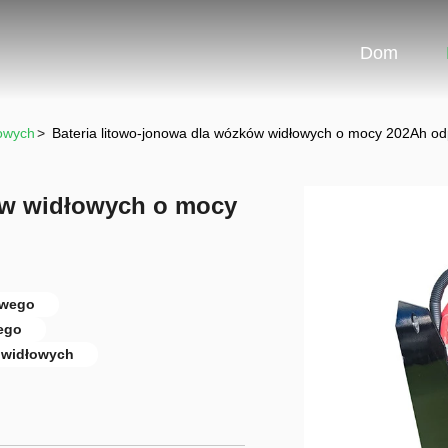
Dom
owych
>
Bateria litowo-jonowa dla wózków widłowych o mocy 202Ah od
ów widłowych o mocy
owego
ego
 widłowych