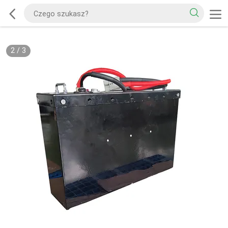
2
/
3