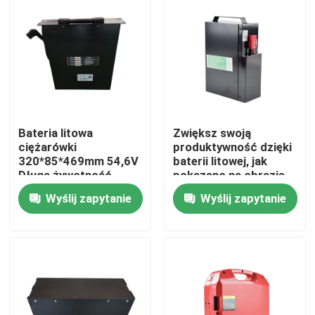
Bateria litowa
Zwiększ swoją
ciężarówki
produktywność dzięki
320*85*469mm 54,6V
baterii litowej, jak
Długa żywotność
pokazano na obrazie
Wyślij zapytanie
Wyślij zapytanie
Dom
Produkty
O nas