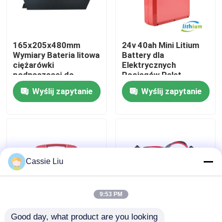
Wycieczka po fabryce
165x205x480mm
24v 40ah Mini Litium
Wymiary Bateria litowa
Battery dla
Kontrola jakości
ciężarówki
Elektrycznych
podnoszącej do
Pociągów Palet
zastosowań ciężkich
Wyślij zapytanie
Wyślij zapytanie
Poprosić o wycenę
akumulator litowy do wózków widłowych
Elektryczny wózek widłowy Akumulator litowo-jonowy
Cassie Liu
48-woltowa bateria litowo-jonowa do wózka widłowe
9:53 PM
Akumulator wózka paletowego
Good day, what product are you looking 
Ceny fabryczne
Bateria litowo-