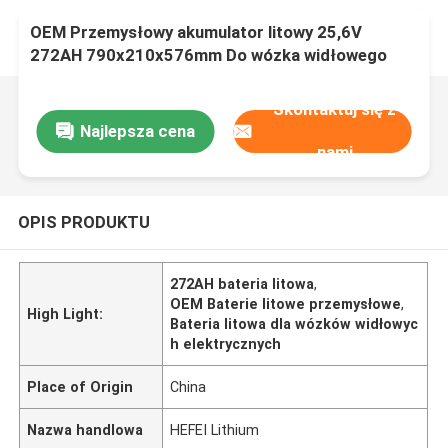
OEM Przemysłowy akumulator litowy 25,6V
272AH 790x210x576mm Do wózka widłowego
Skontaktuj się z
Najlepsza cena
nami
OPIS PRODUKTU
272AH bateria litowa
,
OEM Baterie litowe przemysłowe
,
High Light:
Bateria litowa dla wózków widłowyc
h elektrycznych
Place of Origin
China
Nazwa handlowa
HEFEI Lithium