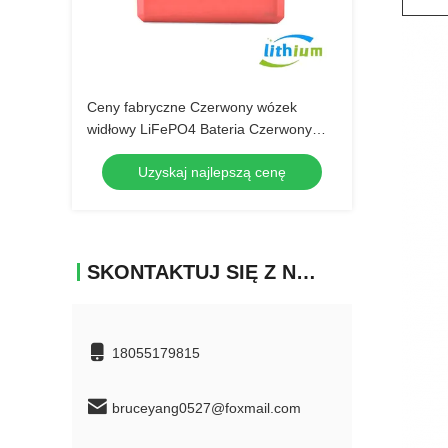
Ceny fabryczne Czerwony wózek
widłowy LiFePO4 Bateria Czerwony
akumulator litowy 24V 40ah
Uzyskaj najlepszą cenę
SKONTAKTUJ SIĘ Z NAMI
18055179815
bruceyang0527@foxmail.com