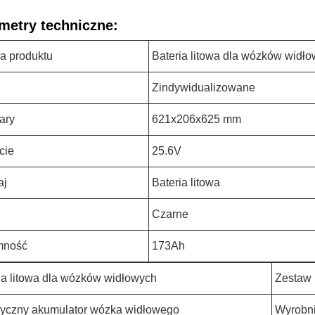
metry techniczne:
a produktu
Bateria litowa dla wózków widł
Zindywidualizowane
ary
621x206x625 mm
cie
25.6V
aj
Bateria litowa
Czarne
mność
173Ah
ia litowa dla wózków widłowych
Zestaw 
ryczny akumulator wózka widłowego
Wyrobni