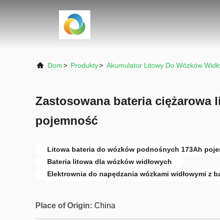
Dom
>
Produkty
>
Akumulator Litowy Do Wózków Widł
Zastosowana bateria ciężarowa 
pojemność
Litowa bateria do wózków podnośnych 173Ah poj
Bateria litowa dla wózków widłowych
Elektrownia do napędzania wózkami widłowymi z bat
Place of Origin:
China