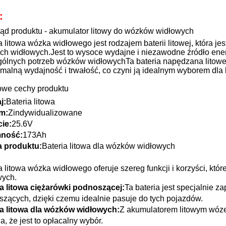
:
ąd produktu - akumulator litowy do wózków widłowych
a litowa wózka widłowego jest rodzajem baterii litowej, która j
h widłowych.Jest to wysoce wydajne i niezawodne źródło energ
ólnych potrzeb wózków widłowychTa bateria napędzana litowe
alną wydajność i trwałość, co czyni ją idealnym wyborem dla 
owe cechy produktu
j:
Bateria litowa
m:
Zindywidualizowane
ie:
25.6V
ność:
173Ah
 produktu:
Bateria litowa dla wózków widłowych
a litowa wózka widłowego oferuje szereg funkcji i korzyści, kt
wych.
ia litowa ciężarówki podnoszącej:
Ta bateria jest specjalnie 
zących, dzięki czemu idealnie pasuje do tych pojazdów.
ia litowa dla wózków widłowych:
Z akumulatorem litowym wózek
a, że jest to opłacalny wybór.