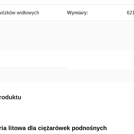
 wózków widłowych
Wymiary:
62
roduktu
ria litowa dla ciężarówek podnośnych