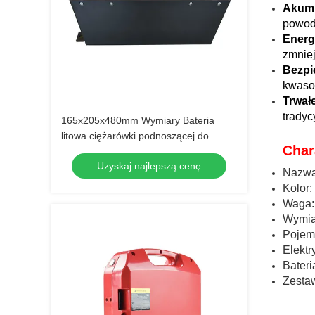
Akumu
powodu
Energ
zmniej
Bezpi
kwasow
Trwał
tradyc
165x205x480mm Wymiary Bateria
litowa ciężarówki podnoszącej do
Char
zastosowań ciężkich
Uzyskaj najlepszą cenę
Nazwa
Kolor:
Waga:
Wymia
Pojem
Elekt
Bateri
Zesta