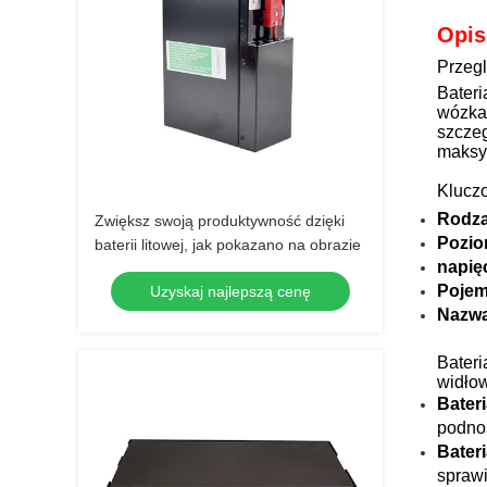
Opis
Przegl
Bateri
wózkac
szczeg
maksym
Klucz
Rodza
Zwiększ swoją produktywność dzięki
Pozio
baterii litowej, jak pokazano na obrazie
napięc
Pojem
Uzyskaj najlepszą cenę
Nazwa
Bateri
widło
Bater
podnos
Bater
sprawi