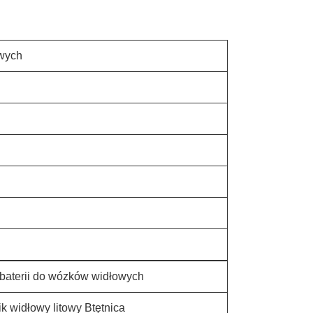
owych
baterii do wózków widłowych
k widłowy litowy B
tętnica