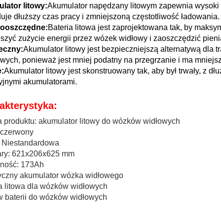
lator litowy:
Akumulator napędzany litowym zapewnia wysoki 
je dłuższy czas pracy i zmniejszoną częstotliwość ładowania.
ooszczędne:
Bateria litowa jest zaprojektowana tak, by maks
szyć zużycie energii przez wózek widłowy i zaoszczędzić pien
eczny:
Akumulator litowy jest bezpieczniejszą alternatywą dla
ych, ponieważ jest mniej podatny na przegrzanie i ma mniejs
e:
Akumulator litowy jest skonstruowany tak, aby był trwały, z d
yjnymi akumulatorami.
akterystyka:
 produktu: akumulator litowy do wózków widłowych
 czerwony
 Niestandardowa
ry: 621x206x625 mm
ność: 173Ah
ryczny akumulator wózka widłowego
a litowa dla wózków widłowych
w baterii do wózków widłowych