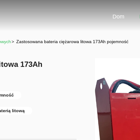
Dom
owych
>
Zastosowana bateria ciężarowa litowa 173Ah pojemność
litowa 173Ah
emność
erią litową