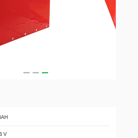
3AH
6 V