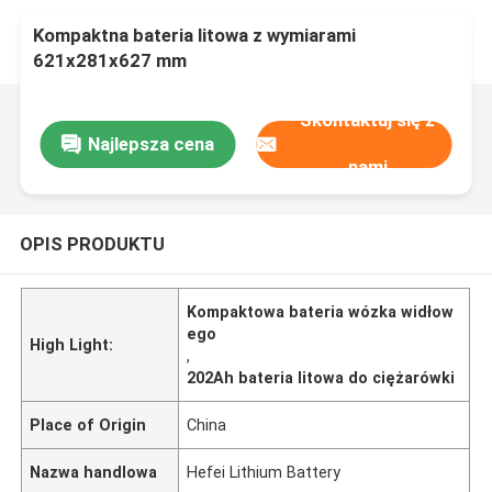
Kompaktna bateria litowa z wymiarami
621x281x627 mm
Skontaktuj się z
Najlepsza cena
nami
OPIS PRODUKTU
Kompaktowa bateria wózka widłow
ego
High Light:
,
202Ah bateria litowa do ciężarówki
Place of Origin
China
Nazwa handlowa
Hefei Lithium Battery