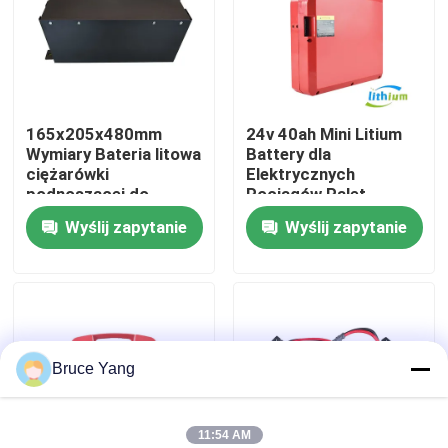
Wycieczka po fabryce
Kontrola jakości
165x205x480mm
24v 40ah Mini Litium
Wymiary Bateria litowa
Battery dla
ciężarówki
Elektrycznych
Poprosić o wycenę
podnoszącej do
Pociągów Palet
zastosowań ciężkich
Wyślij zapytanie
Wyślij zapytanie
akumulator litowy do wózków widłowych
Elektryczny wózek widłowy Akumulator litowo-jonowy
Bruce Yang
48-woltowa bateria litowo-jonowa do wózka widłowe
Akumulator wózka paletowego
11:54 AM