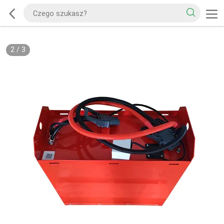
2
/
3