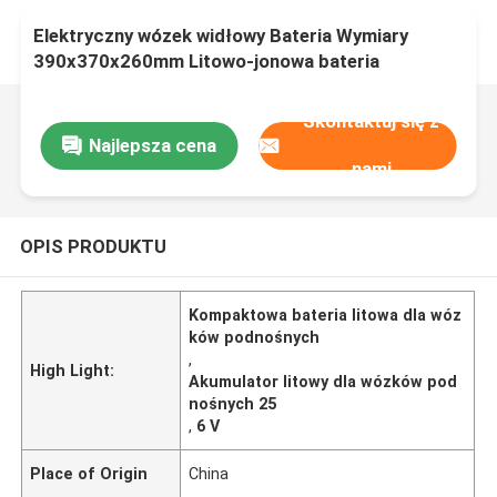
Elektryczny wózek widłowy Bateria Wymiary
390x370x260mm Litowo-jonowa bateria
głębokiego cyklu
Skontaktuj się z
Najlepsza cena
nami
OPIS PRODUKTU
Kompaktowa bateria litowa dla wóz
ków podnośnych
,
High Light:
Akumulator litowy dla wózków pod
nośnych 25
,
6 V
Place of Origin
China