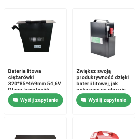
Bateria litowa
Zwiększ swoją
ciężarówki
produktywność dzięki
320*85*469mm 54,6V
baterii litowej, jak
Długa żywotność
pokazano na obrazie
Dom
Wyślij zapytanie
Wyślij zapytanie
Produkty
O nas