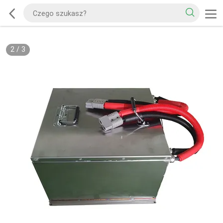
2
/
3