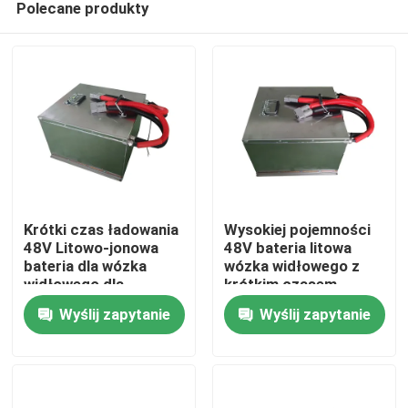
Polecane produkty
Krótki czas ładowania
Wysokiej pojemności
48V Litowo-jonowa
48V bateria litowa
bateria dla wózka
wózka widłowego z
widłowego dla
krótkim czasem
Dom
różnych zastosowań i
ładowania
Wyślij zapytanie
Wyślij zapytanie
12kg lekkiej wagi
Produkty
O nas