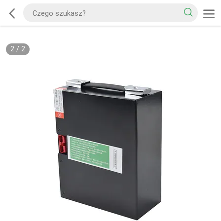
2
/
2