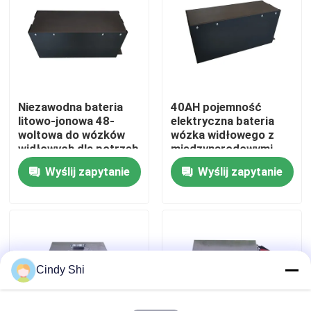
Wycieczka po fabryce
Kontrola jakości
Niezawodna bateria
40AH pojemność
litowo-jonowa 48-
elektryczna bateria
Poprosić o wycenę
woltowa do wózków
wózka widłowego z
widłowych dla potrzeb
międzynarodowymi
przemysłowych
certyfikatami
Wyślij zapytanie
Wyślij zapytanie
akumulator litowy do wózków widłowych
standardowymi
Elektryczny wózek widłowy Akumulator litowo-jonowy
48-woltowa bateria litowo-jonowa do wózka widłowe
Cindy Shi
Akumulator wózka paletowego