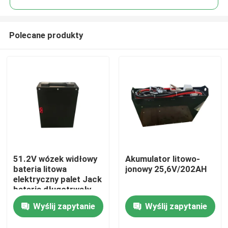
Polecane produkty
51.2V wózek widłowy
Akumulator litowo-
Dom
bateria litowa
jonowy 25,6V/202AH
elektryczny palet Jack
bateria długotrwały
Produkty
zasilacz
Wyślij zapytanie
Wyślij zapytanie
O nas