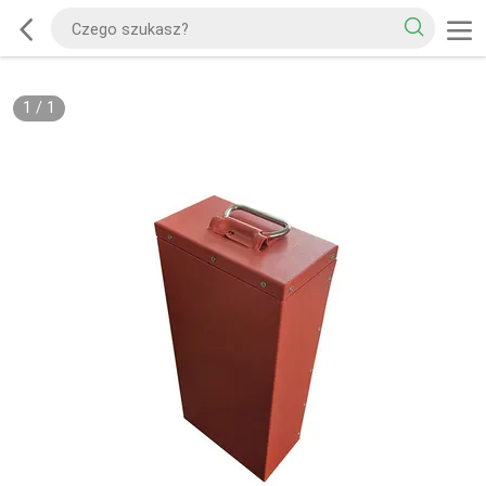
1
/
1