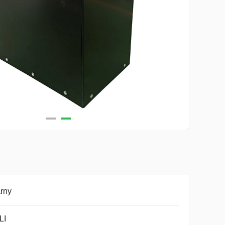
rny
LI