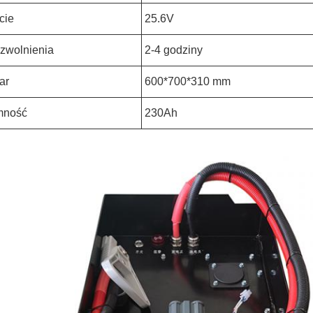
cie
25.6V
zwolnienia
2-4 godziny
ar
600*700*310 mm
mność
230Ah