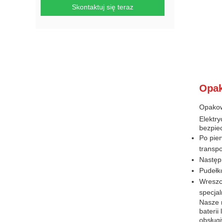
Skontaktuj się teraz
Opak
Opakow
Elektr
bezpie
Po pier
transpo
Następ
Pudełk
Wreszci
specjal
Nasze 
bateri
obsługi