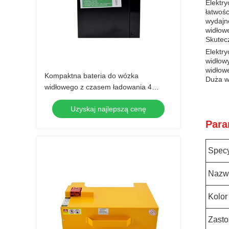
Elektr
łatwośc
wydajno
widłow
Skutec
Elektr
widłow
widłowe
Kompaktna bateria do wózka
Duża w
widłowego z czasem ładowania 4
godziny 185*84.5*250mm
Uzyskaj najlepszą cenę
Para
Specy
Nazw
Kolor
Zast