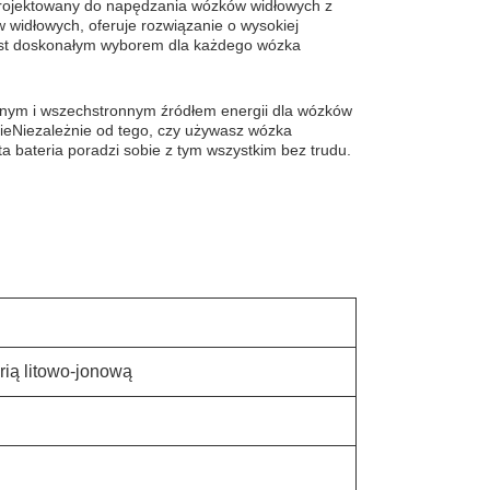
aprojektowany do napędzania wózków widłowych z
w widłowych, oferuje rozwiązanie o wysokiej
a jest doskonałym wyborem dla każdego wózka
jnym i wszechstronnym źródłem energii dla wózków
ieNiezależnie od tego, czy używasz wózka
a bateria poradzi sobie z tym wszystkim bez trudu.
rią litowo-jonową