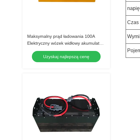
napię
Czas 
Maksymalny prąd ładowania 100A
Wymi
Elektryczny wózek widłowy akumulator
48V napięcie dla optymalnej
Poje
Uzyskaj najlepszą cenę
wydajności