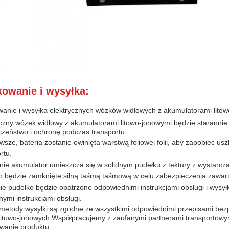
owanie i wysyłka:
anie i wysyłka elektrycznych wózków widłowych z akumulatorami lito
yczny wózek widłowy z akumulatorami litowo-jonowymi będzie starannie
czeństwo i ochronę podczas transportu.
wsze, bateria zostanie owinięta warstwą foliowej folii, aby zapobiec u
rtu.
nie akumulator umieszcza się w solidnym pudełku z tektury z wystarc
o będzie zamknięte silną taśmą taśmową w celu zabezpieczenia zawar
e pudełko będzie opatrzone odpowiednimi instrukcjami obsługi i wysyłki
nymi instrukcjami obsługi.
metody wysyłki są zgodne ze wszystkimi odpowiednimi przepisami bezp
i litowo-jonowych.Współpracujemy z zaufanymi partnerami transportow
wanie produktu..