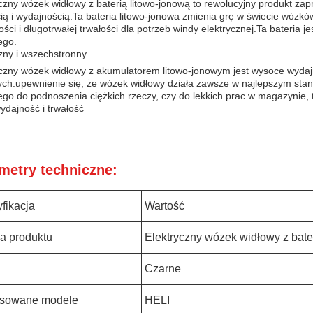
yczny wózek widłowy z baterią litowo-jonową to rewolucyjny produkt z
ią i wydajnością.Ta bateria litowo-jonowa zmienia grę w świecie wózkó
ści i długotrwałej trwałości dla potrzeb windy elektrycznej.Ta bateri
ego.
zny i wszechstronny
yczny wózek widłowy z akumulatorem litowo-jonowym jest wysoce wyda
ych.upewnienie się, że wózek widłowy działa zawsze w najlepszym stan
go do podnoszenia ciężkich rzeczy, czy do lekkich prac w magazynie, t
ydajność i trwałość
metry techniczne:
fikacja
Wartość
a produktu
Elektryczny wózek widłowy z bate
Czarne
osowane modele
HELI