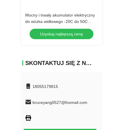
Mocny i trwały akumulator elektryczny
do wózka widłowego -20C do 50C
Maksymalny prąd 100A
Uzyskaj najlepszą cenę
SKONTAKTUJ SIĘ Z NAMI
18055179815
bruceyang0527@foxmail.com