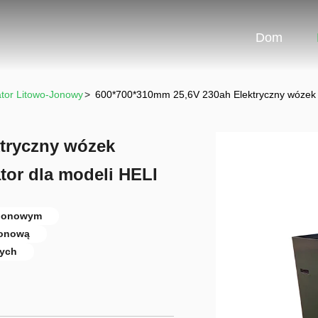
Dom
tor Litowo-Jonowy
>
600*700*310mm 25,6V 230ah Elektryczny wózek w
tryczny wózek
or dla modeli HELI
-jonowym
jonową
wych