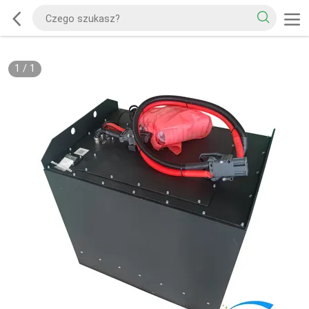
1
/
1