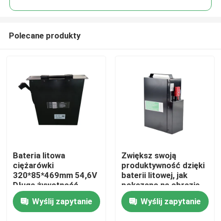
Polecane produkty
Bateria litowa
Zwiększ swoją
Dom
ciężarówki
produktywność dzięki
320*85*469mm 54,6V
baterii litowej, jak
Długa żywotność
pokazano na obrazie
Produkty
Wyślij zapytanie
Wyślij zapytanie
O nas