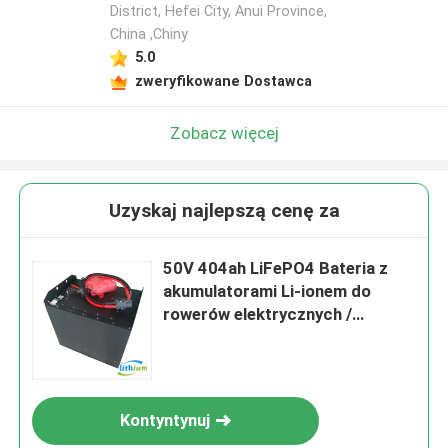
District, Hefei City, Anui Province,
China ,Chiny
5.0
zweryfikowane Dostawca
Zobacz więcej
Uzyskaj najlepszą cenę za
50V 404ah LiFePO4 Bateria z
akumulatorami Li-ionem do
rowerów elektrycznych /
samochodów golfowych /
wózków widłowych
Kontyntynuj