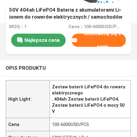
50V 404ah LiFePO4 Bateria z akumulatorami Li-
ionem do rowerów elektrycznych / samochodów
golfowych / wózków widłowych
MOQ：1
Cena：100-6000USD/PCS
Skontaktuj się z
Najlepsza cena
nami
OPIS PRODUKTU
Zestaw baterii LiFePO4 do roweru
elektrycznego
High Light:
,
404ah Zestaw baterii LiFePO4
,
Zestaw baterii LiFePO4 o mocy 50
V
Cena
100-6000USD/PCS