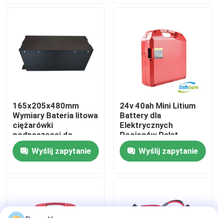
Wycieczka po fabryce
Kontrola jakości
Poprosić o wycenę
165x205x480mm
24v 40ah Mini Litium
Wymiary Bateria litowa
Battery dla
akumulator litowy do wózków widłowych
ciężarówki
Elektrycznych
podnoszącej do
Pociągów Palet
zastosowań ciężkich
Wyślij zapytanie
Wyślij zapytanie
Elektryczny wózek widłowy Akumulator litowo-jonowy
48-woltowa bateria litowo-jonowa do wózka widłowe
Akumulator wózka paletowego