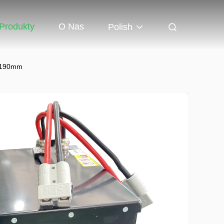
Produkty
O Nas
Polish
5X190mm