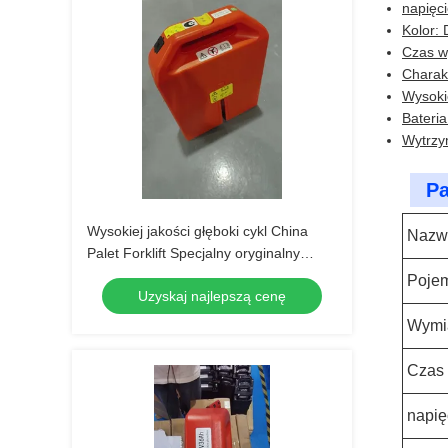
napięc
Kolor:
Czas w
Charak
Wysoki
Bateri
Wytrzy
Pa
Wysokiej jakości głęboki cykl China
Nazw
Palet Forklift Specjalny oryginalny
akumulator litowy 24V 36AH dla
Poje
Uzyskaj najlepszą cenę
PET15N Palet Forklift
Wymi
Czas 
napię