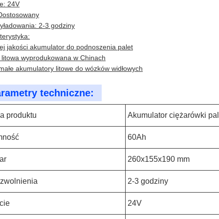
ie: 24V
 Dostosowany
yładowania: 2-3 godziny
terystyka:
ej jakości akumulator do podnoszenia palet
a litowa wyprodukowana w Chinach
małe akumulatory litowe do wózków widłowych
rametry techniczne:
a produktu
Akumulator ciężarówki pal
mność
60Ah
ar
260x155x190 mm
zwolnienia
2-3 godziny
cie
24V