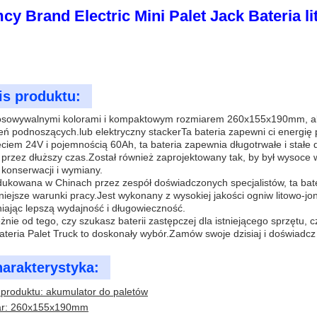
cy Brand Electric Mini Palet Jack Bateria
is produktu:
osowywalnymi kolorami i kompaktowym rozmiarem 260x155x190mm, akum
eń podnoszących.lub elektryczny stackerTa bateria zapewni ci energię
ciem 24V i pojemnością 60Ah, ta bateria zapewnia długotrwałe i stałe 
 przez dłuższy czas.Został również zaprojektowany tak, by był wysoce
 konserwacji i wymiany.
ukowana w Chinach przez zespół doświadczonych specjalistów, ta bate
niejsze warunki pracy.Jest wykonany z wysokiej jakości ogniw litowo-jo
iając lepszą wydajność i długowieczność.
żnie od tego, czy szukasz baterii zastępczej dla istniejącego sprzętu, 
bateria Palet Truck to doskonały wybór.Zamów swoje dzisiaj i doświadcz
arakterystyka:
produktu: akumulator do paletów
ar: 260x155x190mm