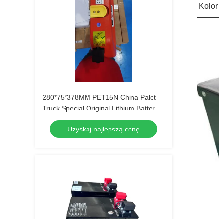
Kolor
280*75*378MM PET15N China Palet
Truck Special Original Lithium Battery
24V 36AH
Uzyskaj najlepszą cenę