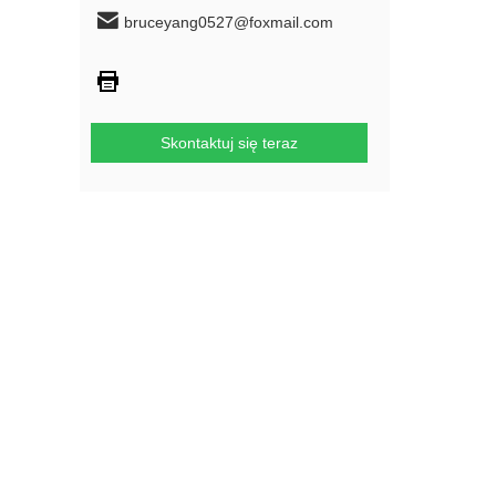
bruceyang0527@foxmail.com
Skontaktuj się teraz