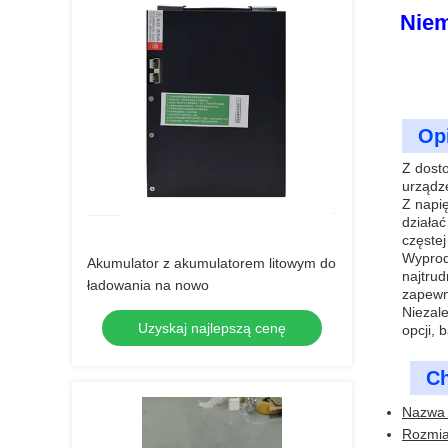
Niem
Op
Z dost
urządz
Z napię
działać
częstej
Wyprod
Akumulator z akumulatorem litowym do
najtrud
ładowania na nowo
zapewn
Niezale
Uzyskaj najlepszą cenę
opcji, 
Ch
Nazwa 
Rozmi