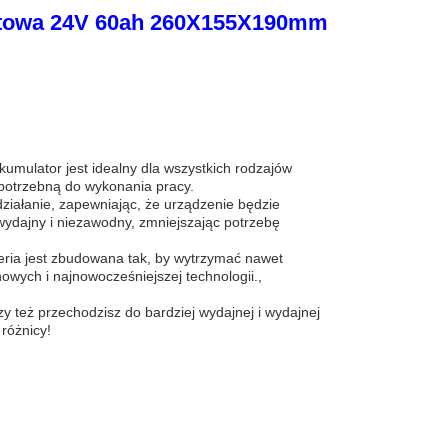
 litowa 24V 60ah 260X155X190mm
ulator jest idealny dla wszystkich rodzajów
 potrzebną do wykonania pracy.
działanie, zapewniając, że urządzenie będzie
 wydajny i niezawodny, zmniejszając potrzebę
ria jest zbudowana tak, by wytrzymać nawet
nowych i najnowocześniejszej technologii.,
czy też przechodzisz do bardziej wydajnej i wydajnej
 różnicy!