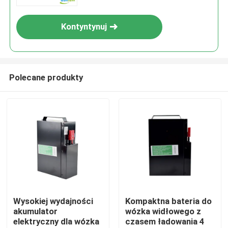
Kontyntynuj
Polecane produkty
Dom
Produkty
Wysokiej wydajności
Kompaktna bateria do
akumulator
wózka widłowego z
elektryczny dla wózka
czasem ładowania 4
O nas