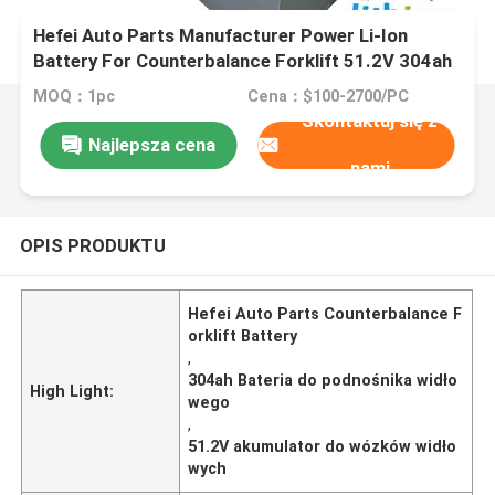
Hefei Auto Parts Manufacturer Power Li-Ion
Battery For Counterbalance Forklift 51.2V 304ah
MOQ：1pc
Cena：$100-2700/PC
Skontaktuj się z
Najlepsza cena
nami
OPIS PRODUKTU
Hefei Auto Parts Counterbalance F
orklift Battery
,
304ah Bateria do podnośnika widło
High Light:
wego
,
51.2V akumulator do wózków widło
wych