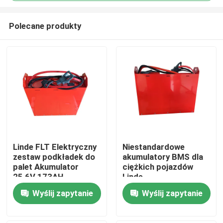
Polecane produkty
Linde FLT Elektryczny
Niestandardowe
zestaw podkładek do
akumulatory BMS dla
Dom
palet Akumulator
ciężkich pojazdów
25,6V 173AH
Linde
Produkty
Wyślij zapytanie
Wyślij zapytanie
O nas