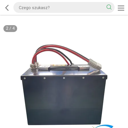
2
/
4