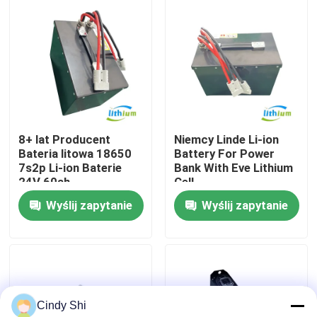
Wycieczka po fabryce
Kontrola jakości
Poprosić o wycenę
8+ lat Producent
Niemcy Linde Li-ion
Bateria litowa 18650
Battery For Power
7s2p Li-ion Baterie
Bank With Eve Lithium
akumulator litowy do wózków widłowych
24V 60ah
Cell
Wyślij zapytanie
Wyślij zapytanie
Elektryczny wózek widłowy Akumulator litowo-jonowy
48-woltowa bateria litowo-jonowa do wózka widłowe
Cindy Shi
Akumulator wózka paletowego