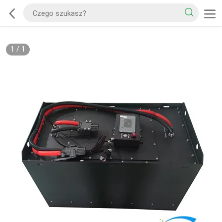
1
/
1