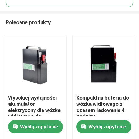
Polecane produkty
Wysokiej wydajności
Kompaktna bateria do
Dom
akumulator
wózka widłowego z
elektryczny dla wózka
czasem ładowania 4
widłowego do
godziny
Produkty
temperatury od -20 do
185*84.5*250mm
Wyślij zapytanie
Wyślij zapytanie
50 °C
O nas