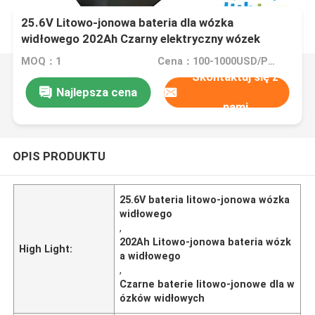
25.6V Litowo-jonowa bateria dla wózka
widłowego 202Ah Czarny elektryczny wózek
widłowy bateria
MOQ：1
Cena：100-1000USD/PCS
Skontaktuj się z
Najlepsza cena
nami
OPIS PRODUKTU
25.6V bateria litowo-jonowa wózka
widłowego
,
202Ah Litowo-jonowa bateria wózk
High Light:
a widłowego
,
Czarne baterie litowo-jonowe dla w
ózków widłowych