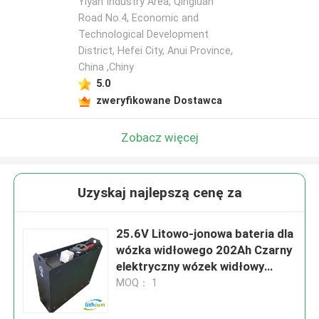
Yiyan Industry Area, Qingluan
Road No.4, Economic and
Technological Development
District, Hefei City, Anui Province,
China ,Chiny
5.0
zweryfikowane Dostawca
Zobacz więcej
Uzyskaj najlepszą cenę za
25.6V Litowo-jonowa bateria dla
wózka widłowego 202Ah Czarny
elektryczny wózek widłowy
bateria
MOQ： 1