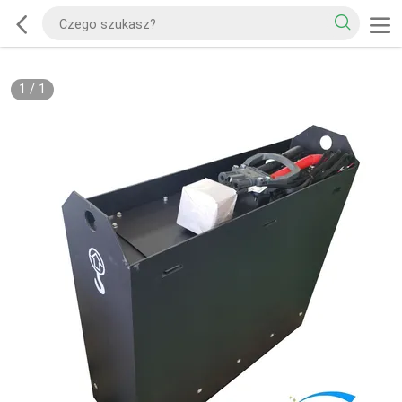
1
/
1