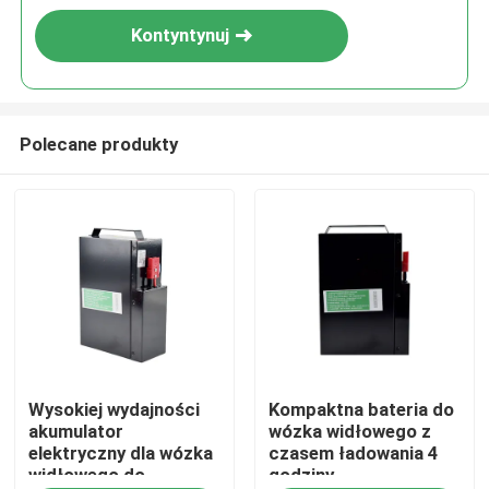
Kontyntynuj
Polecane produkty
Dom
Wysokiej wydajności
Kompaktna bateria do
Produkty
akumulator
wózka widłowego z
elektryczny dla wózka
czasem ładowania 4
widłowego do
godziny
O nas