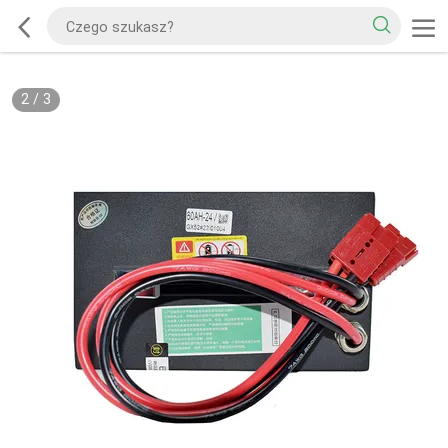
2
/
3