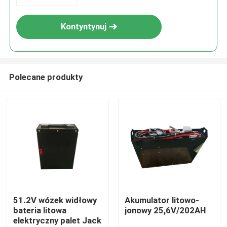
Kontyntynuj
Polecane produkty
Dom
Produkty
51.2V wózek widłowy
Akumulator litowo-
bateria litowa
jonowy 25,6V/202AH
elektryczny palet Jack
O nas