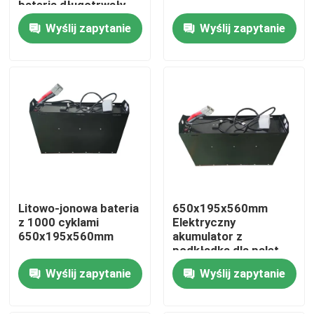
bateria długotrwały
zasilacz
Wyślij zapytanie
Wyślij zapytanie
Wycieczka po fabryce
Kontrola jakości
Poprosić o wycenę
akumulator litowy do wózków widłowych
Litowo-jonowa bateria
650x195x560mm
Elektryczny wózek widłowy Akumulator litowo-jonowy
z 1000 cyklami
Elektryczny
650x195x560mm
akumulator z
podkładką dla palet
48-woltowa bateria litowo-jonowa do wózka widłowe
dla logistyki
Wyślij zapytanie
Wyślij zapytanie
magazynowej
Akumulator wózka paletowego