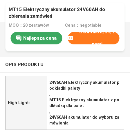
MT15 Elektryczny akumulator 24V60AH do
zbierania zamówień
MOQ：20 zestawów
Cena：negotiable
Skontaktuj się z
Najlepsza cena
nami
OPIS PRODUKTU
24V60AH Elektryczny akumulator p
odkładki palety
,
MT15 Elektryczny akumulator z po
High Light:
dkładką dla palet
,
24V60AH akumulator do wyboru za
mówienia