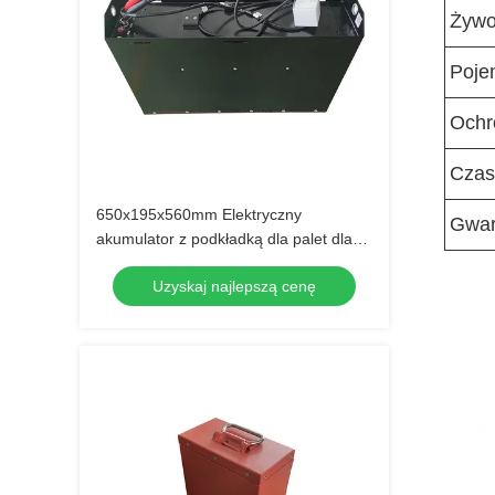
Żywo
Poje
Ochr
Czas
650x195x560mm Elektryczny
Gwar
akumulator z podkładką dla palet dla
logistyki magazynowej
Uzyskaj najlepszą cenę