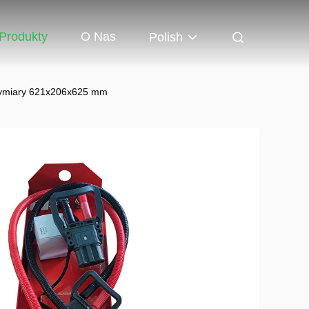
Produkty
O Nas
Polish
 Wymiary 621x206x625 mm