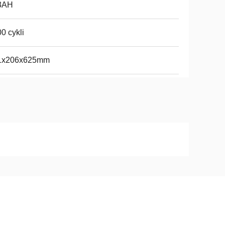
3AH
0 cykli
1x206x625mm