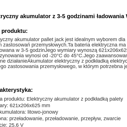
tryczny akumulator z 3-5 godzinami ładowani
 produktu:
ryczny akumulator pallet jack jest idealnym wyborem dla
h zastosowań przemysłowych.Ta bateria elektryczna m
owana w 3-5 godzinJego wymiary wynoszą 621x206x625
ynowania wynosi od -20°C do 45°C.Jego zaawansowana 
ne działanieAkumulator elektryczny z podkładką elektr
go zastosowania przemysłowego, w którym potrzebna j
akterystyka:
 produktu: Elektryczny akumulator z podkładką palety
ary: 621x206x625 mm
kumulatora: litowo-jonowy
na: przeładowanie, przeładowanie, przepływ, zwarcie
cie: 25,6 V