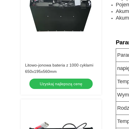
Poje
Akumu
Akumu
Para
Para
Litowo-jonowa bateria z 1000 cyklami
napi
650x195x560mm
Temp
Uzyskaj najlepszą cenę
Wymi
Rodz
Temp